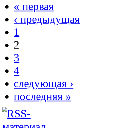
« первая
‹ предыдущая
1
2
3
4
следующая ›
последняя »