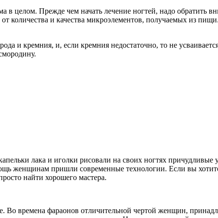
а в целом. Прежде чем начать лечение ногтей, надо обратить вн
ит от количества и качества микроэлементов, получаемых из пи
рода и кремния, и, если кремния недостаточно, то не усваиваетс
смородину.
апельки лака и иголки рисовали на своих ногтях причудливые у
омощь женщинам пришли современные технологии. Если вы хотит
просто найти хорошего мастера.
е. Во времена фараонов отличительной чертой женщин, принадл