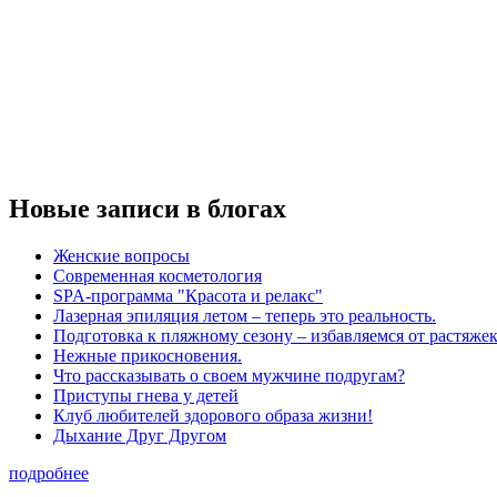
Новые записи в блогах
Женские вопросы
Современная косметология
SPA-программа "Красота и релакс"
Лазерная эпиляция летом – теперь это реальность.
Подготовка к пляжному сезону – избавляемся от растяжек
Нежные прикосновения.
Что рассказывать о своем мужчине подругам?
Приступы гнева у детей
Клуб любителей здорового образа жизни!
Дыхание Друг Другом
подробнее