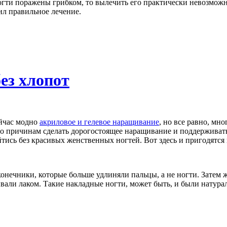
огти поражены грибком, то вылечить его практически невозможн
ил правильное лечение.
ез хлопот
ейчас модно
акриловое и гелевое наращивание
, но все равно, м
 причинам сделать дорогостоящее наращивание и поддерживать е
йтись без красивых женственных ногтей. Вот здесь и пригодятся
нечники, которые больше удлиняли пальцы, а не ногти. Затем 
вали лаком. Такие накладные ногти, может быть, и были натурал