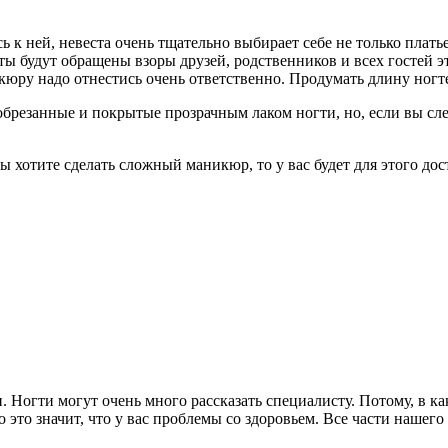
ь к ней, невеста очень тщательно выбирает себе не только плат
ты будут обращены взоры друзей, родственников и всех гостей 
юру надо отнестись очень ответственно. Продумать длину ногте
брезанные и покрытые прозрачным лаком ногти, но, если вы след
и вы хотите сделать сложный маникюр, то у вас будет для этого 
Ногти могут очень много рассказать специалисту. Потому, в ка
о это значит, что у вас проблемы со здоровьем. Все части нашего