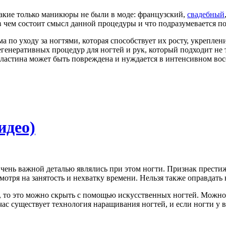
акие только маникюры не были в моде: французский,
свадебный
 в чем состоит смысл данной процедуры и что подразумевается 
 по уходу за ногтями, которая способствует их росту, укрепл
регенеративных процедур для ногтей и рук, который подходит не
 пластина может быть повреждена и нуждается в интенсивном во
идео)
Очень важной деталью являлись при этом ногти. Признак престиж
мотря на занятость и нехватку времени. Нельзя также оправдать
д, то это можно скрыть с помощью искусственных ногтей. Можно,
йчас существует технология наращивания ногтей, и если ногти у 