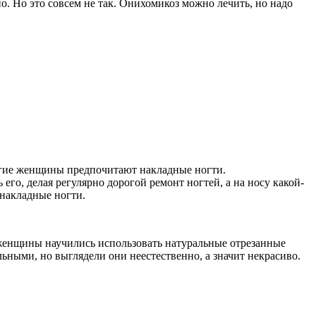
о. Но это совсем не так. Онихомикоз можно лечить, но надо
ногие женщины предпочитают накладные ногти.
го, делая регулярно дорогой ремонт ногтей, а на носу какой-
 накладные ногти.
женщины научились использовать натуральные отрезанные
ьными, но выглядели они неестественно, а значит некрасиво.