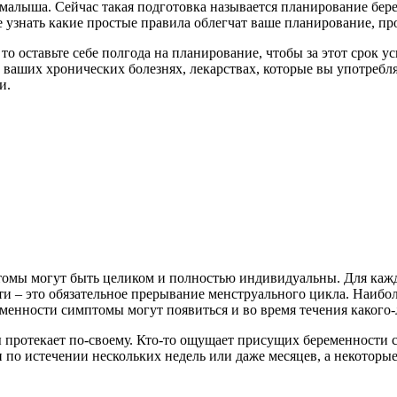
малыша. Сейчас такая подготовка называется планирование бер
 узнать какие простые правила облегчат ваше планирование, пр
о оставьте себе полгода на планирование, чтобы за этот срок у
 о ваших хронических болезнях, лекарствах, которые вы употреб
и.
томы могут быть целиком и полностью индивидуальны. Для каж
и – это обязательное прерывание менструального цикла. Наибо
менности симптомы могут появиться и во время течения какого-
 протекает по-своему. Кто-то ощущает присущих беременности 
ми по истечении нескольких недель или даже месяцев, а некото