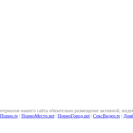
атериалов нашего сайта обязательно размещение активной, инде
-Порно.tv
|
ПорноМесто.net
|
ПорноГород.net
|
СексВидео.tv
|
Дом