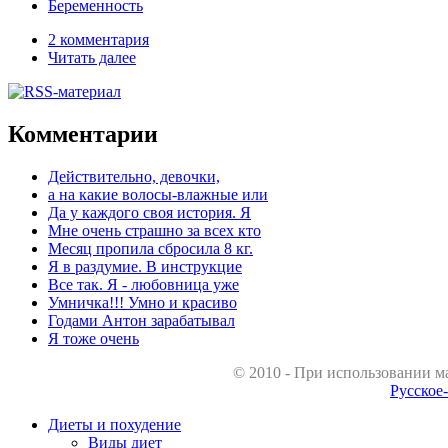
Беременность
2 комментария
Читать далее
Комментарии
Действительно, девочки,
а на какие волосы-влажные или
Да у каждого своя история. Я
Мне очень страшно за всех кто
Месяц пропила сбросила 8 кг.
Я в раздумие. В инструкцие
Все так. Я - любовница уже
Умничка!!! Умно и красиво
Годами Антон зарабатывал
Я тоже очень
© 2010 - При использовании м
Русское
Диеты и похудение
Виды диет