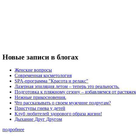
Новые записи в блогах
Женские вопросы
Современная косметология
SPA-программа "Красота и релакс"
Лазерная эпиляция летом – теперь это реальность.
Подготовка к пляжному сезону – избавляемся от растяжек
Нежные прикосновения.
Что рассказывать о своем мужчине подругам?
Приступы гнева у детей
Клуб любителей здорового образа жизни!
Дыхание Друг Другом
подробнее